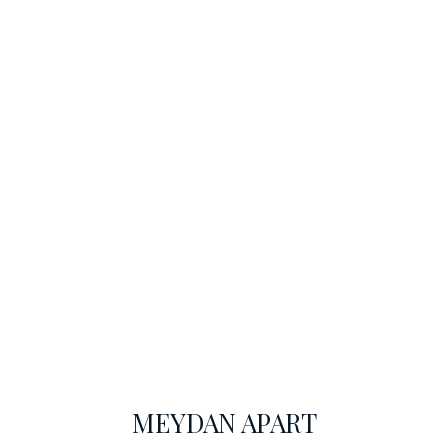
Apartımız
Ana Sayfa
Apartımız
MEYDAN APART